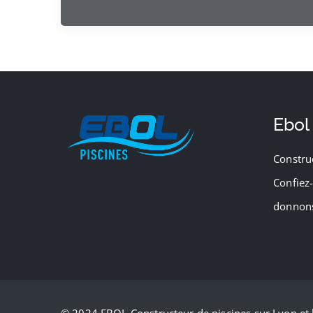
Ebol
Constru
Confiez-
donnons
© 2024 EBOL Constructeur de piscines sur Lyon et l