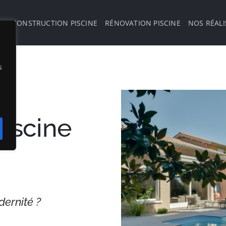
E
CONSTRUCTION PISCINE
RÉNOVATION PISCINE
NOS RÉALI
s
iscine
dernité ?