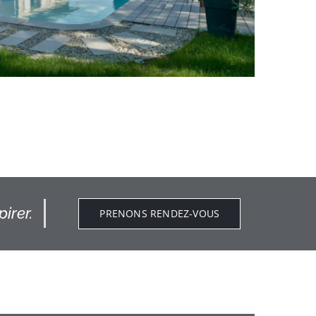
irer.
PRENONS RENDEZ-VOUS
n piscine Saint Cyr au Mont d’or