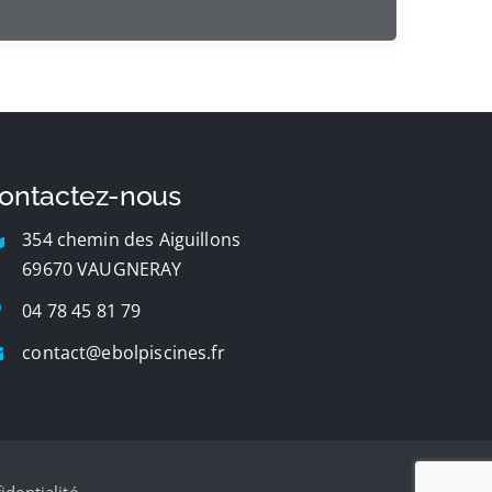
ontactez-nous
354 chemin des Aiguillons
69670 VAUGNERAY
04 78 45 81 79
contact@ebolpiscines.fr
identialité