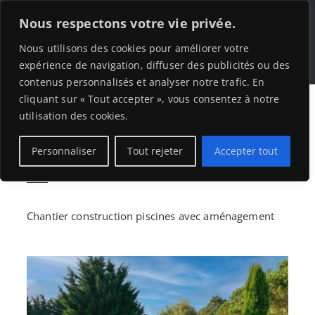
Skip
Nous respectons votre vie privée.
to
Tog
Nous utilisons des cookies pour améliorer votre
content
expérience de navigation, diffuser des publicités ou des
contenus personnalisés et analyser notre trafic. En
Nav
Home
cliquant sur « Tout accepter », vous consentez à notre
utilisation des cookies.
Construction Piscine
Personnaliser
Tout rejeter
Accepter tout
Project Description
Rénovation Piscine
Chantier construction piscines avec aménagement
Nos Réalisations
A propos de nous