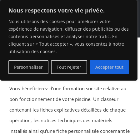
Skip
Nous respectons votre vie privée.
to
Tog
Nous utilisons des cookies pour améliorer votre
content
expérience de navigation, diffuser des publicités ou des
contenus personnalisés et analyser notre trafic. En
Nav
Home
cliquant sur « Tout accepter », vous consentez à notre
utilisation des cookies.
Construction Piscine
Personnaliser
Tout rejeter
Accepter tout
Formation client
Rénovation Piscine
Vous bénéficierez d’une formation sur site relative au
bon fonctionnement de votre piscine. Un classeur
Nos Réalisations
contenant les fiches explicatives détaillées de chaque
opération, les notices techniques des matériels
A propos de nous
installés ainsi qu'une fiche personnalisée concernant le